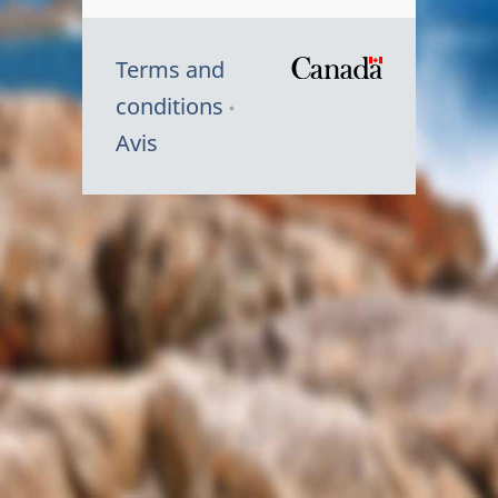
Terms and
/
conditions
Symbole
Avis
du
gouvernem
du
Canada