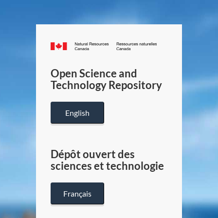
Canada.ca
/
Gouverneme
Open Science and
du
Technology Repository
Canada
English
Dépôt ouvert des
sciences et technologie
Français