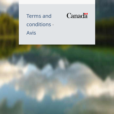
Terms and
/
conditions
Symbole
Avis
du
gouvernem
du
Canada