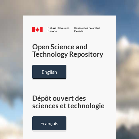
Canada.ca
/
Gouverneme
Open Science and
du
Technology Repository
Canada
English
Dépôt ouvert des
sciences et technologie
Français