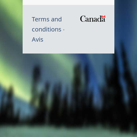
Terms and
/
conditions
Symbole
Avis
du
gouvernem
du
Canada