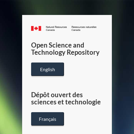
Canada.ca
/
Gouverneme
Open Science and
du
Technology Repository
Canada
English
Dépôt ouvert des
sciences et technologie
Français