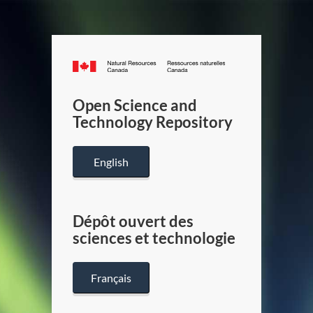
Canada.ca
/
Gouverneme
Open Science and
du
Technology Repository
Canada
English
Dépôt ouvert des
sciences et technologie
Français