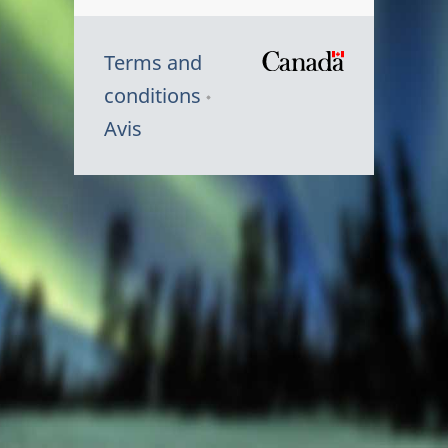
Terms and
/
conditions
Symbole
Avis
du
gouvernem
du
Canada