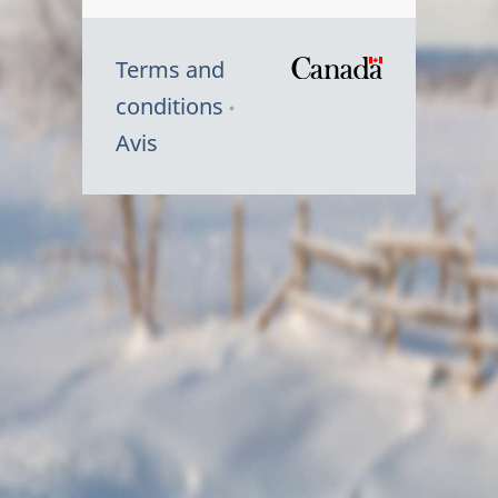
Terms and
/
conditions
Symbole
Avis
du
gouvernem
du
Canada