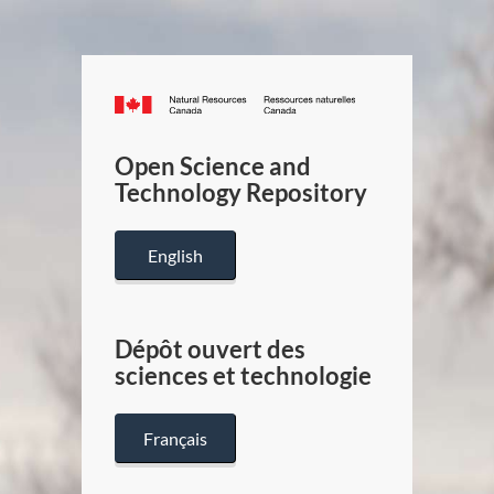
Canada.ca
/
Gouverneme
Open Science and
du
Technology Repository
Canada
English
Dépôt ouvert des
sciences et technologie
Français