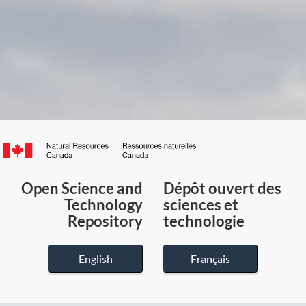
Canada.ca
/
Gouvernement
Open Science and
Dépôt ouvert des
du
Technology
sciences et
Canada
Repository
technologie
English
Français