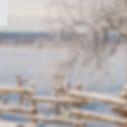
/
Symbole
du
gouvernement
du
Canada