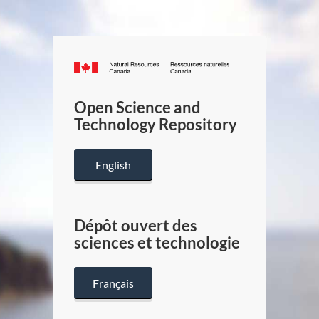
Canada.ca
/
Gouverneme
Open Science and
du
Technology Repository
Canada
English
Dépôt ouvert des
sciences et technologie
Français