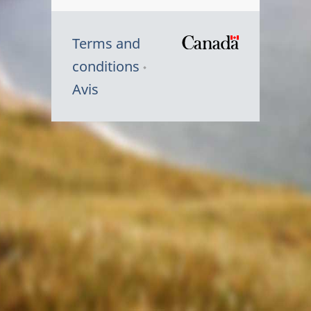
Terms and
/
conditions
Symbole
Avis
du
gouvernem
du
Canada