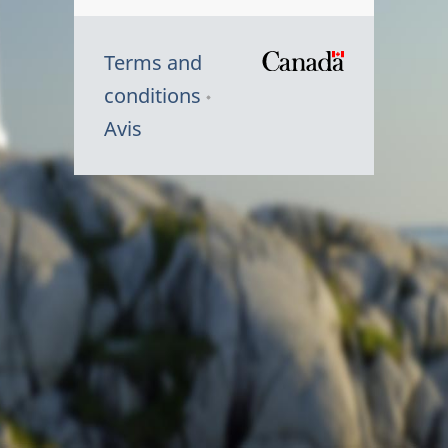
Terms and
/
conditions
Symbole
Avis
du
gouvernem
du
Canada