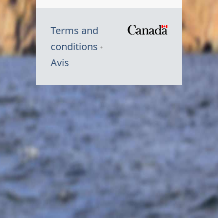
Terms and
/
conditions
Symbole
Avis
du
gouvernem
du
Canada