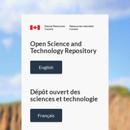
Canada.ca
/
Gouverneme
Open Science and
du
Technology Repository
Canada
English
Dépôt ouvert des
sciences et technologie
Français