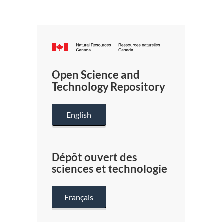
Canada.ca
/
Gouverneme
Open Science and
du
Technology Repository
Canada
English
Dépôt ouvert des
sciences et technologie
Français