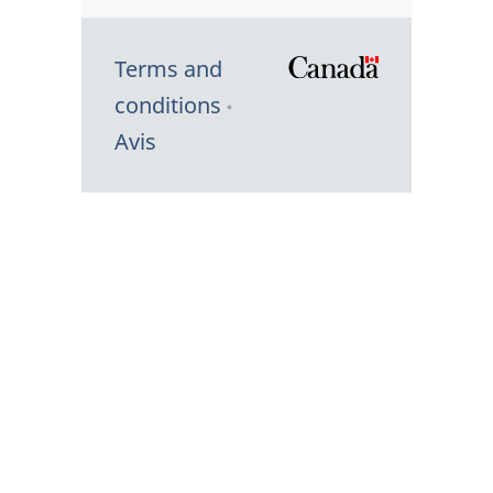
Terms and
/
conditions
Symbole
Avis
du
gouvernem
du
Canada