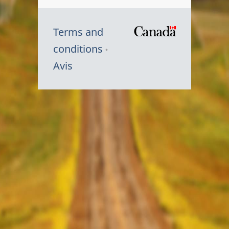
Terms and
/
conditions
Symbole
Avis
du
gouvernem
du
Canada