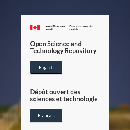
Canada.ca
/
Gouverneme
Open Science and
du
Technology Repository
Canada
English
Dépôt ouvert des
sciences et technologie
Français