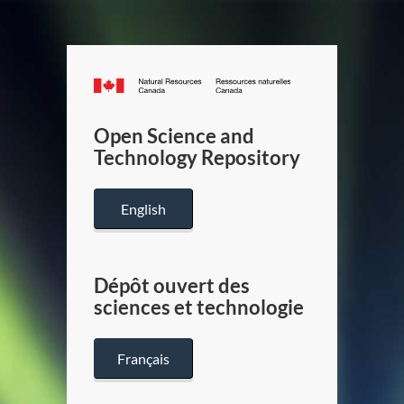
Canada.ca
/
Gouverneme
Open Science and
du
Technology Repository
Canada
English
Dépôt ouvert des
sciences et technologie
Français