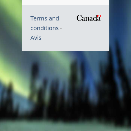
Terms and
/
conditions
Symbole
Avis
du
gouvernem
du
Canada