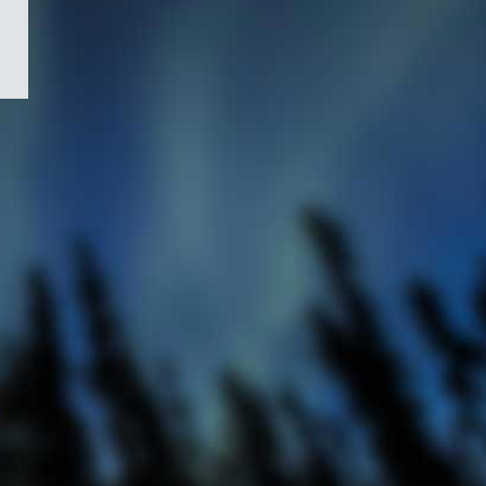
/
Symbole
du
gouvernement
du
Canada