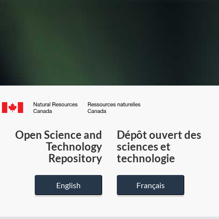
Canada.ca
/
Gouvernement
Open Science and
Dépôt ouvert des
du
Technology
sciences et
Canada
Repository
technologie
English
Français