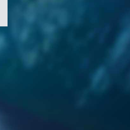
/
Symbole
du
gouvernement
du
Canada