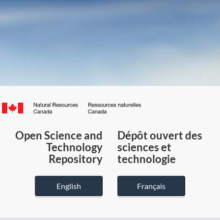
Canada.ca
/
Gouvernement
Open Science and
Dépôt ouvert des
du
Technology
sciences et
Canada
Repository
technologie
English
Français