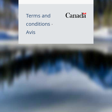
Terms and
/
conditions
Symbole
Avis
du
gouvernem
du
Canada