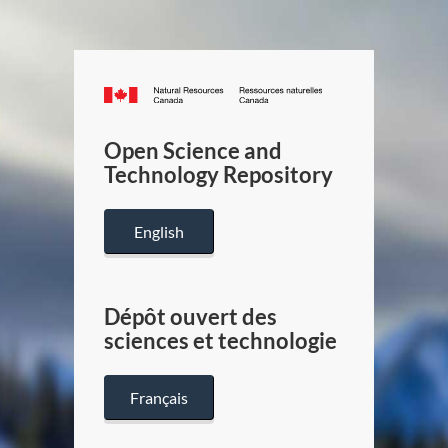
Canada.ca
/
Gouverneme
Open Science and
du
Technology Repository
Canada
English
Dépôt ouvert des
sciences et technologie
Français