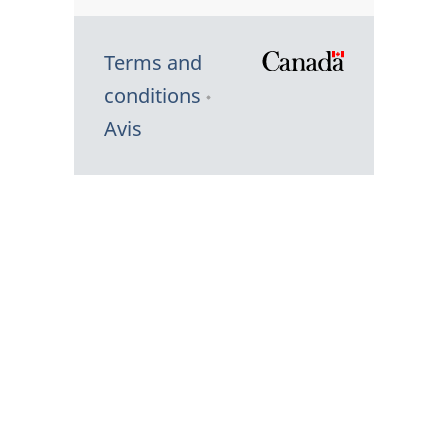
Terms and
/
conditions
Symbole
Avis
du
gouvernem
du
Canada