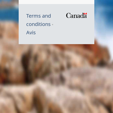
Terms and
/
conditions
Symbole
Avis
du
gouvernem
du
Canada