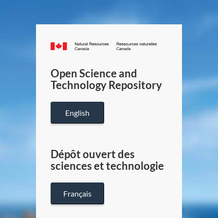
Canada.ca
/
Gouverneme
Open Science and
du
Technology Repository
Canada
English
Dépôt ouvert des
sciences et technologie
Français