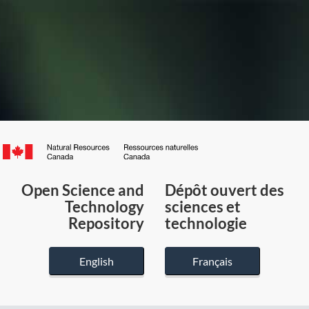
Canada.ca
/
Gouvernement
Open Science and
Dépôt ouvert des
du
Technology
sciences et
Canada
Repository
technologie
English
Français