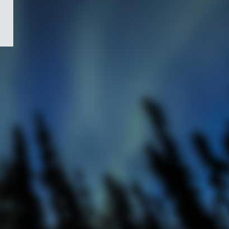
/
Symbole
du
gouvernement
du
Canada