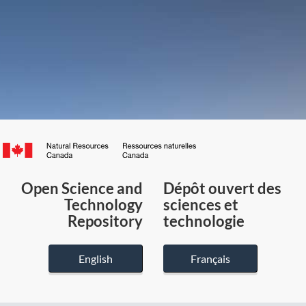
Canada.ca
/
Gouvernement
Open Science and
Dépôt ouvert des
du
Technology
sciences et
Canada
Repository
technologie
English
Français