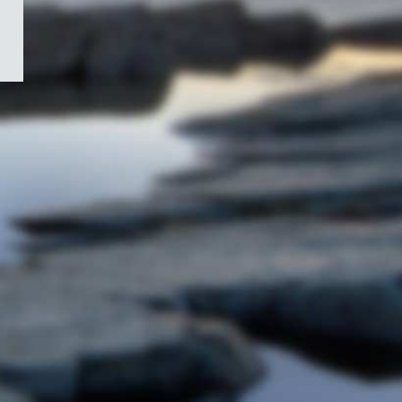
/
Symbole
du
gouvernement
du
Canada