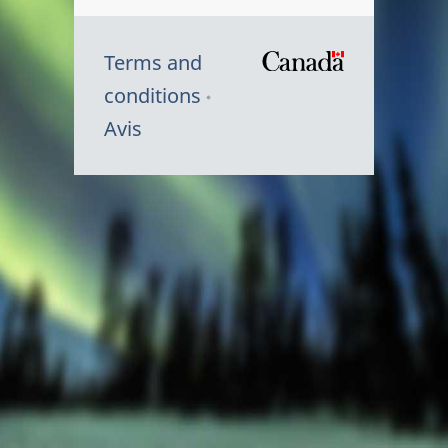
Terms and
/
conditions
Symbole
Avis
du
gouvernem
du
Canada