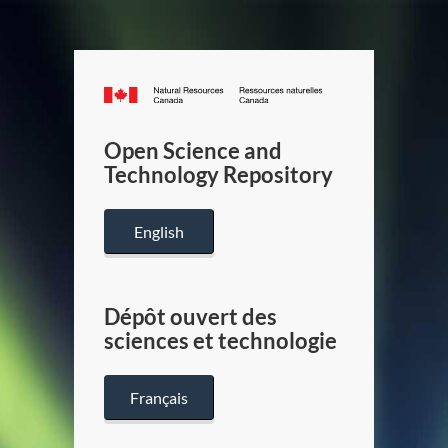
Canada.ca
/
Gouverneme
Open Science and
du
Technology Repository
Canada
English
Dépôt ouvert des
sciences et technologie
Français