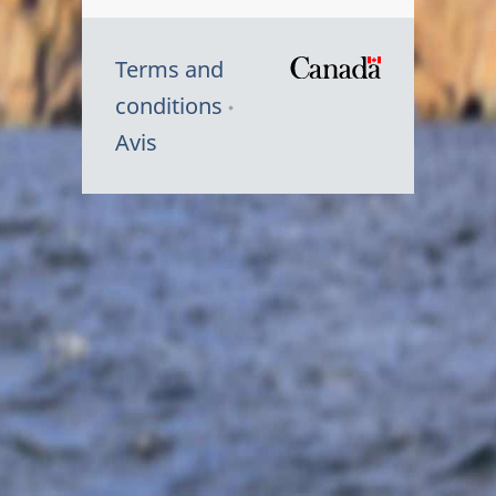
Terms and
/
conditions
Symbole
Avis
du
gouvernem
du
Canada