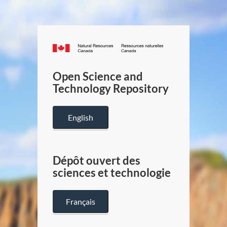
Canada.ca
/
Gouverneme
Open Science and
du
Technology Repository
Canada
English
Dépôt ouvert des
sciences et technologie
Français