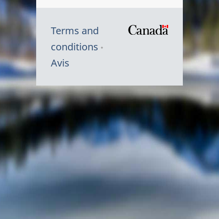
Terms and
/
conditions
Symbole
Avis
du
gouvernem
du
Canada