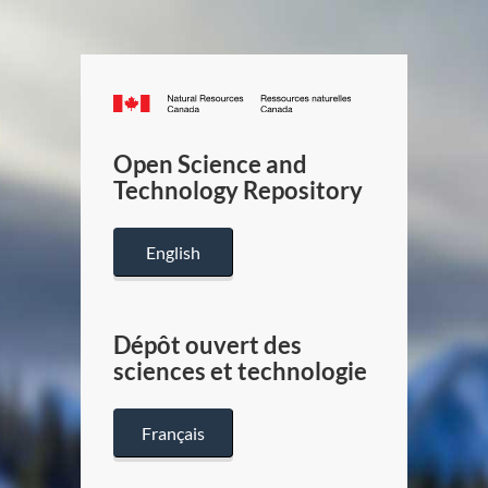
Canada.ca
/
Gouverneme
Open Science and
du
Technology Repository
Canada
English
Dépôt ouvert des
sciences et technologie
Français