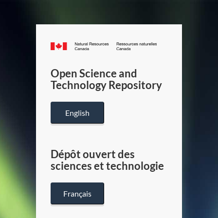
Canada.ca
/
Gouverneme
Open Science and
du
Technology Repository
Canada
English
Dépôt ouvert des
sciences et technologie
Français