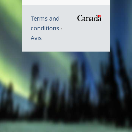
Terms and
/
conditions
Symbole
Avis
du
gouvernem
du
Canada