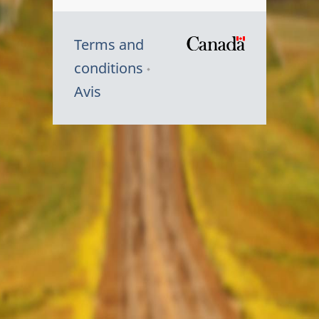
Terms and
/
conditions
Symbole
Avis
du
gouvernem
du
Canada