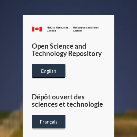
Canada.ca
/
Gouverneme
Open Science and
du
Technology Repository
Canada
English
Dépôt ouvert des
sciences et technologie
Français