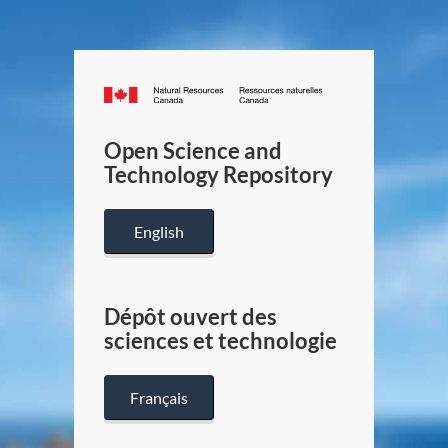
Canada.ca
/
Gouverneme
Open Science and
du
Technology Repository
Canada
English
Dépôt ouvert des
sciences et technologie
Français