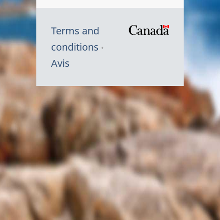
Terms and
/
conditions
Symbole
Avis
du
gouvernem
du
Canada