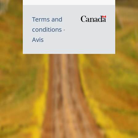
Terms and
/
conditions
Symbole
Avis
du
gouvernem
du
Canada