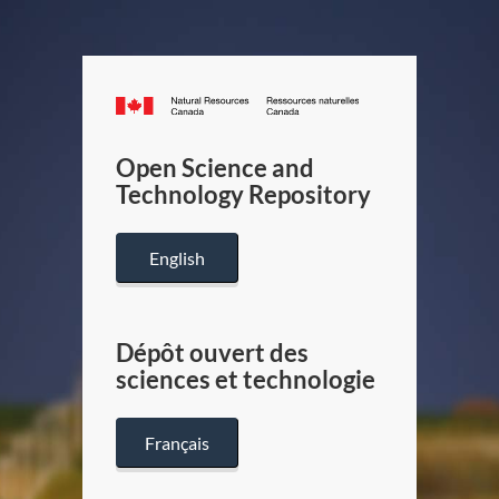
Canada.ca
/
Gouverneme
Open Science and
du
Technology Repository
Canada
English
Dépôt ouvert des
sciences et technologie
Français