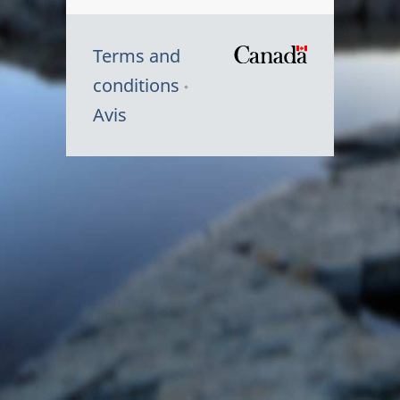
Terms and
/
conditions
Symbole
Avis
du
gouvernem
du
Canada