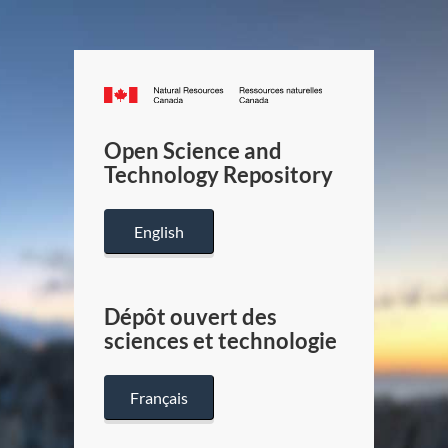
Canada.ca
/
Gouverneme
Open Science and
du
Technology Repository
Canada
English
Dépôt ouvert des
sciences et technologie
Français