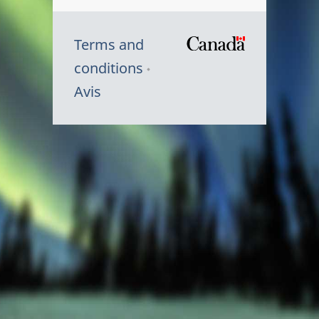
Terms and
/
conditions
Symbole
Avis
du
gouvernem
du
Canada