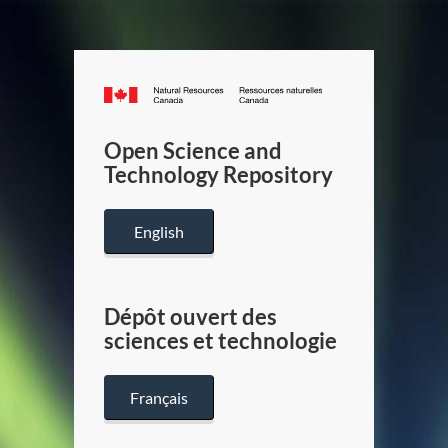
Canada.ca
/
Gouverneme
Open Science and
du
Technology Repository
Canada
English
Dépôt ouvert des
sciences et technologie
Français