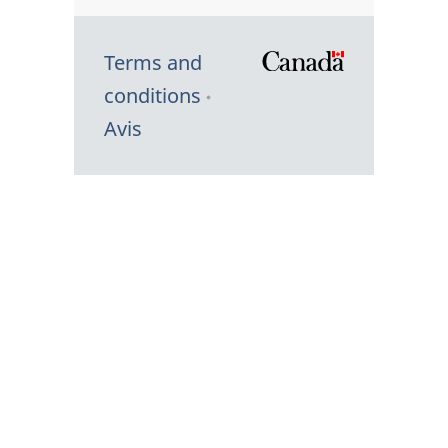
Terms and
/
conditions
Symbole
Avis
du
gouvernem
du
Canada