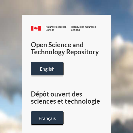
Canada.ca
/
Gouverneme
Open Science and
du
Technology Repository
Canada
English
Dépôt ouvert des
sciences et technologie
Français