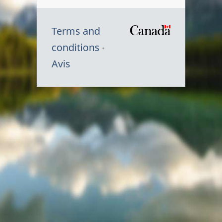
Terms and
/
conditions
Symbole
Avis
du
gouvernem
du
Canada