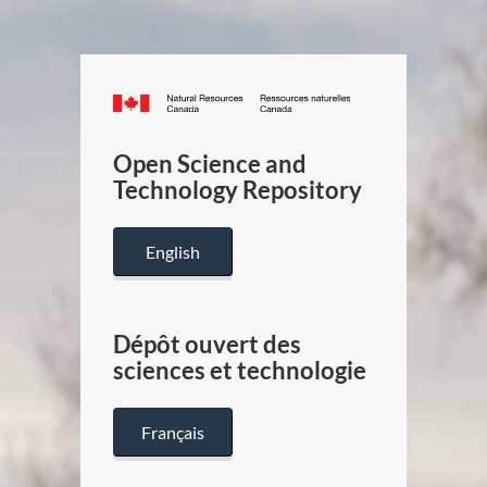
Canada.ca
/
Gouverneme
Open Science and
du
Technology Repository
Canada
English
Dépôt ouvert des
sciences et technologie
Français