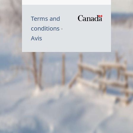
Terms and
/
conditions
Symbole
Avis
du
gouvernem
du
Canada