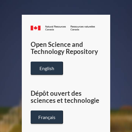
Canada.ca
/
Gouverneme
Open Science and
du
Technology Repository
Canada
English
Dépôt ouvert des
sciences et technologie
Français