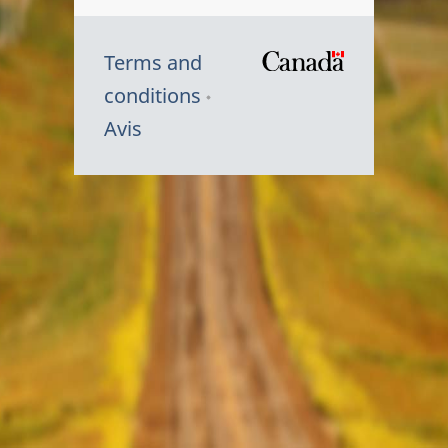
Terms and
/
conditions
Symbole
Avis
du
gouvernem
du
Canada