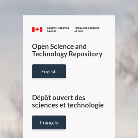
Canada.ca
/
Gouverneme
Open Science and
du
Technology Repository
Canada
English
Dépôt ouvert des
sciences et technologie
Français