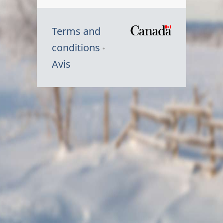
Terms and
/
conditions
Symbole
Avis
du
gouvernem
du
Canada