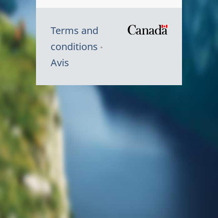
Terms and
/
conditions
Symbole
Avis
du
gouvernem
du
Canada