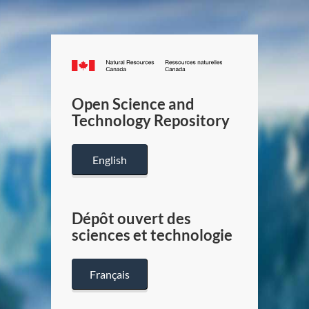
Canada.ca
/
Gouverneme
Open Science and
du
Technology Repository
Canada
English
Dépôt ouvert des
sciences et technologie
Français