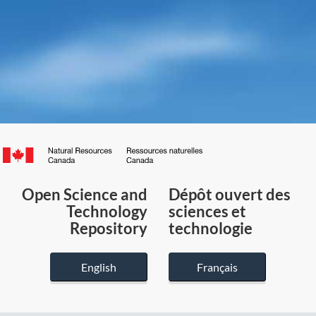
Canada.ca
/
Gouvernement
Open Science and
Dépôt ouvert des
du
Technology
sciences et
Canada
Repository
technologie
English
Français