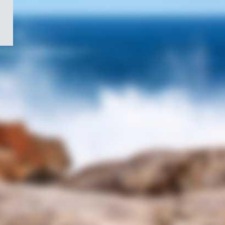
/
Symbole
du
gouvernement
du
Canada