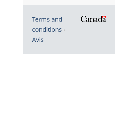
Terms and
/
conditions
Symbole
Avis
du
gouvernem
du
Canada