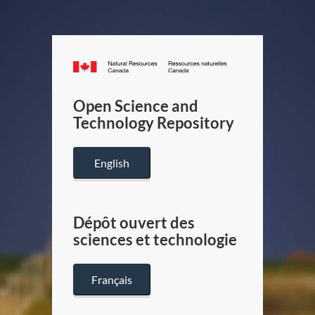
Canada.ca
/
Gouverneme
Open Science and
du
Technology Repository
Canada
English
Dépôt ouvert des
sciences et technologie
Français