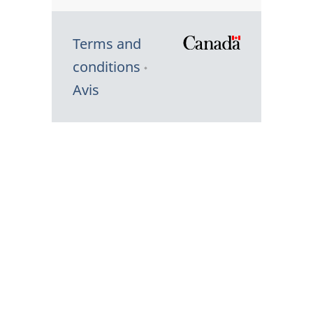
Terms and
/
conditions
Symbole
Avis
du
gouvernem
du
Canada