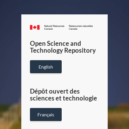
Canada.ca
/
Gouverneme
Open Science and
du
Technology Repository
Canada
English
Dépôt ouvert des
sciences et technologie
Français