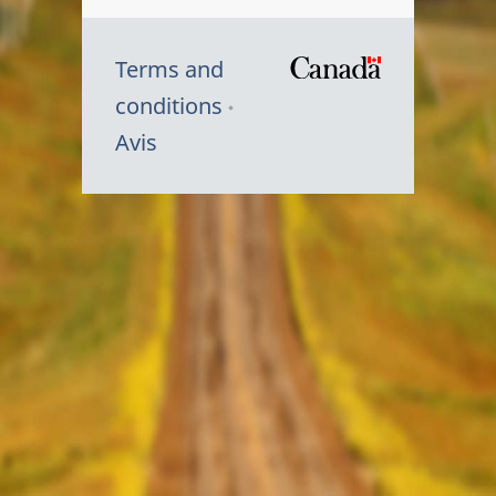
Terms and
/
conditions
Symbole
Avis
du
gouvernem
du
Canada