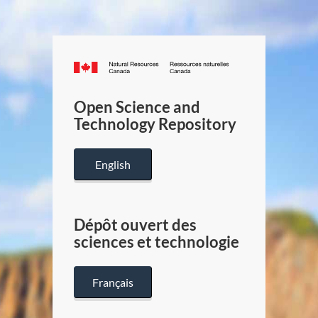
Canada.ca
/
Gouverneme
Open Science and
du
Technology Repository
Canada
English
Dépôt ouvert des
sciences et technologie
Français