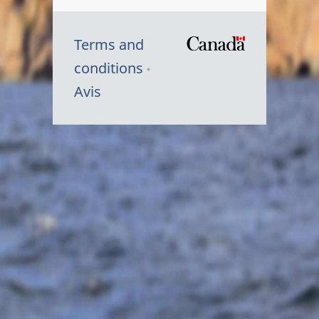
Terms and
/
conditions
Symbole
Avis
du
gouvernem
du
Canada