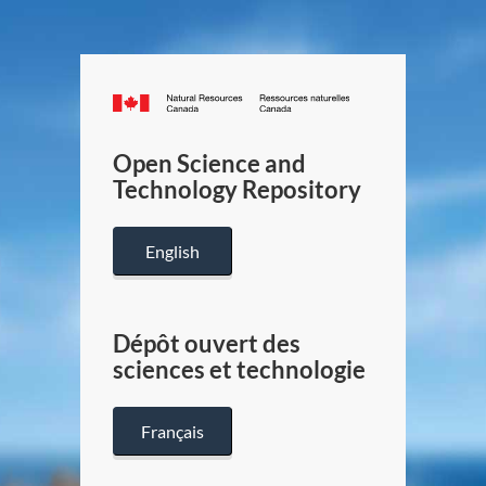
Canada.ca
/
Gouverneme
Open Science and
du
Technology Repository
Canada
English
Dépôt ouvert des
sciences et technologie
Français