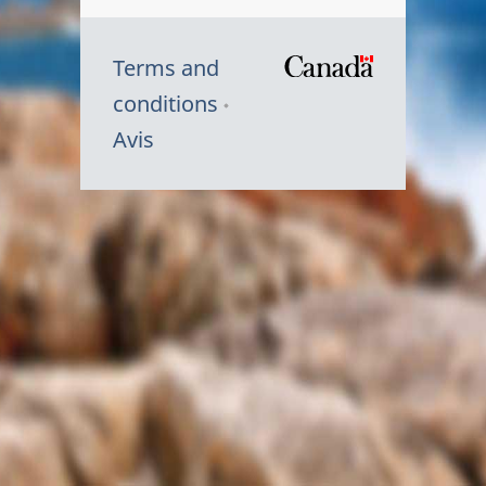
Terms and
/
conditions
Symbole
Avis
du
gouvernem
du
Canada