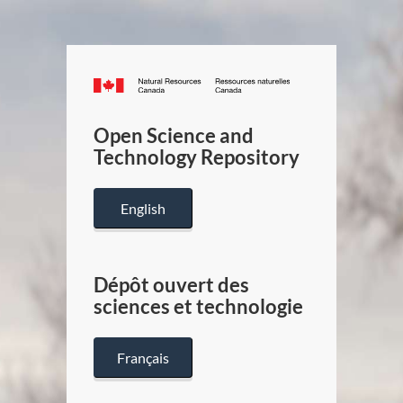
Canada.ca
/
Gouverneme
Open Science and
du
Technology Repository
Canada
English
Dépôt ouvert des
sciences et technologie
Français