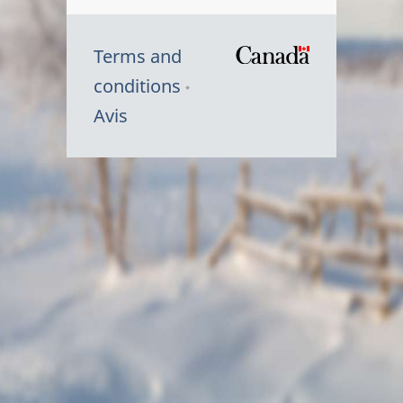
Terms and
/
conditions
Symbole
Avis
du
gouvernem
du
Canada