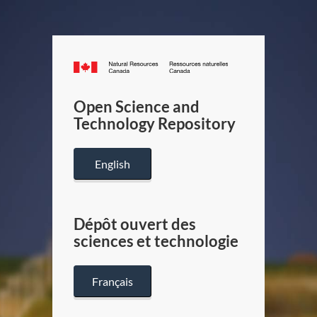
Canada.ca
/
Gouverneme
Open Science and
du
Technology Repository
Canada
English
Dépôt ouvert des
sciences et technologie
Français