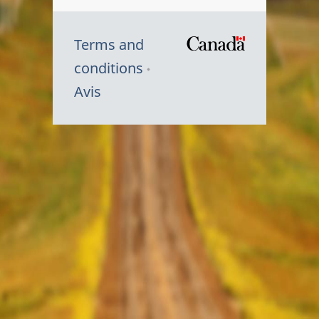
Terms and
/
conditions
Symbole
Avis
du
gouvernem
du
Canada