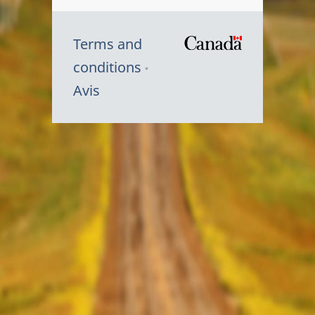
Terms and
/
conditions
Symbole
Avis
du
gouvernem
du
Canada