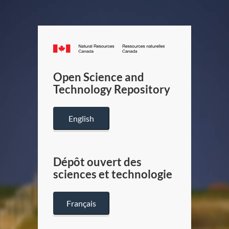
Canada.ca
/
Gouverneme
Open Science and
du
Technology Repository
Canada
English
Dépôt ouvert des
sciences et technologie
Français