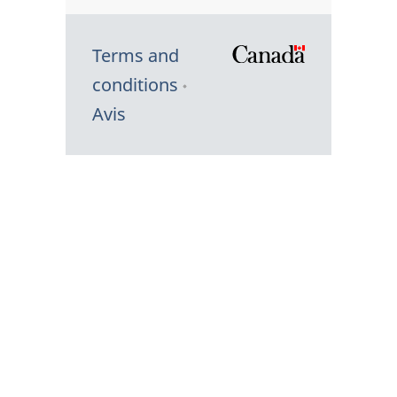
Terms and
/
conditions
Symbole
Avis
du
gouvernem
du
Canada