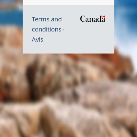
Terms and
/
conditions
Symbole
Avis
du
gouvernem
du
Canada