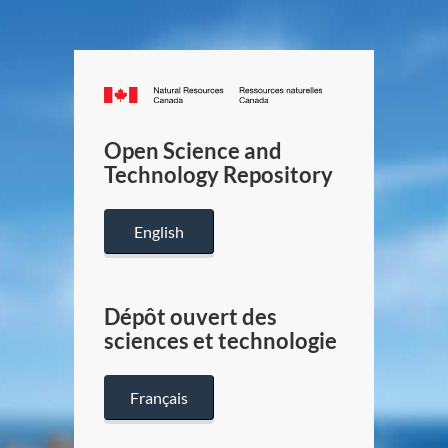
Canada.ca
/
Gouverneme
Open Science and
du
Technology Repository
Canada
English
Dépôt ouvert des
sciences et technologie
Français