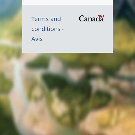
Terms and
/
conditions
Symbole
Avis
du
gouvernem
du
Canada