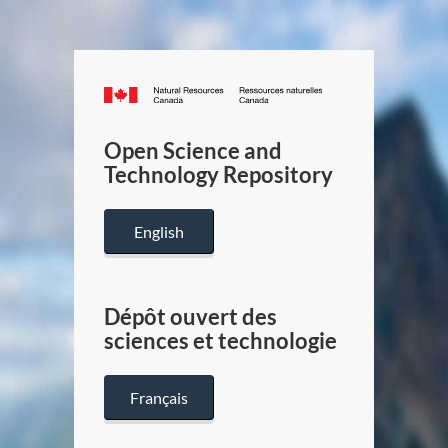
Canada.ca
/
Gouverneme
Open Science and
du
Technology Repository
Canada
English
Dépôt ouvert des
sciences et technologie
Français