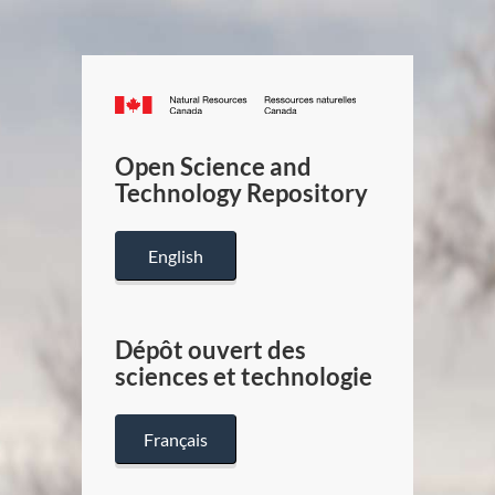
Canada.ca
/
Gouverneme
Open Science and
du
Technology Repository
Canada
English
Dépôt ouvert des
sciences et technologie
Français