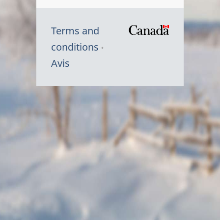
Terms and
/
conditions
Symbole
Avis
du
gouvernem
du
Canada