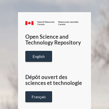
Canada.ca
/
Gouverneme
Open Science and
du
Technology Repository
Canada
English
Dépôt ouvert des
sciences et technologie
Français