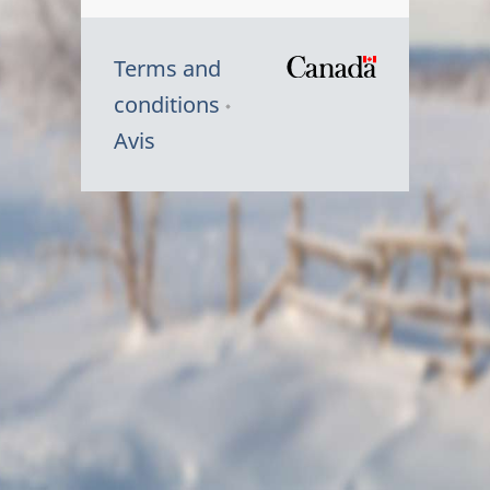
Terms and
/
conditions
Symbole
Avis
du
gouvernem
du
Canada