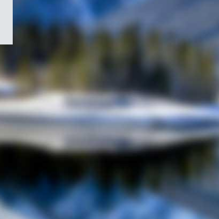
/
Symbole
du
gouvernement
du
Canada